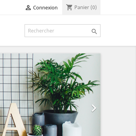
shopping_cart

Panier
(0)
Connexion

Suivant
