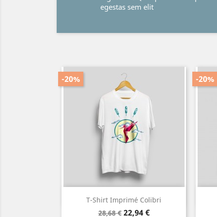
egestas sem elit
-20%
-20%
Aperçu rapide

T-Shirt Imprimé Colibri
Blanc
Noir
Prix
Prix
22,94 €
28,68 €