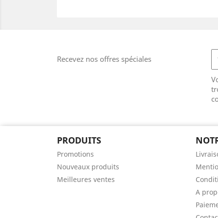
Recevez nos offres spéciales
V
tr
co
PRODUITS
NOTR
Promotions
Livrai
Nouveaux produits
Mentio
Meilleures ventes
Conditi
A prop
Paieme
Contac