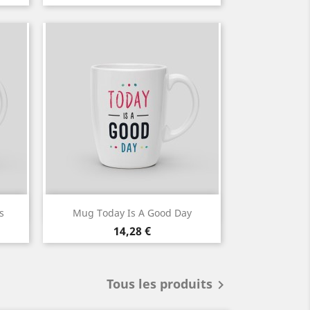
Aperçu rapide

s
Mug Today Is A Good Day
Prix
14,28 €
Tous les produits
