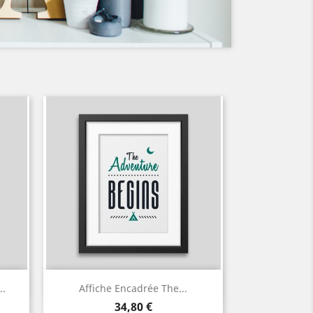
Aperçu rapide

..
Affiche Encadrée The...
Prix
34,80 €