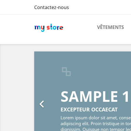
Contactez-nous
VÊTEMENTS
Précédent
SAMPLE 1

EXCEPTEUR OCCAECAT
Lorem ipsum dolor sit amet, conse
adipiscing elit. Proin tristique in to
dignissim. Quisque non tempor le