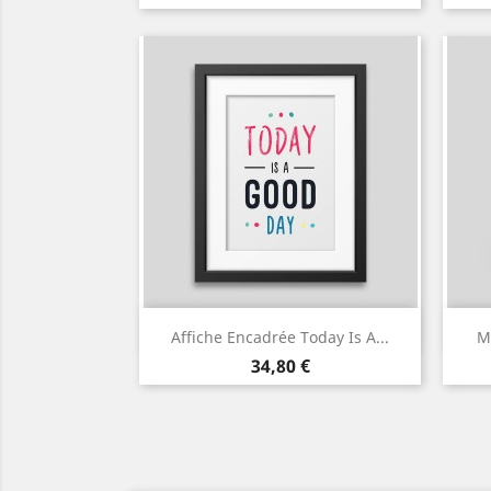
de
base
Aperçu rapide

Affiche Encadrée Today Is A...
M
Prix
34,80 €