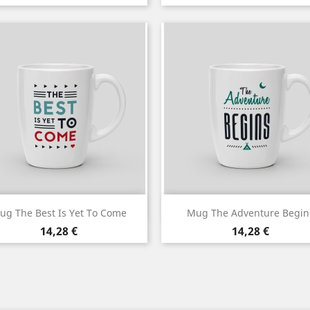
de
base
Aperçu rapide
Aperçu rapide


ug The Best Is Yet To Come
Mug The Adventure Begin
Prix
Prix
14,28 €
14,28 €