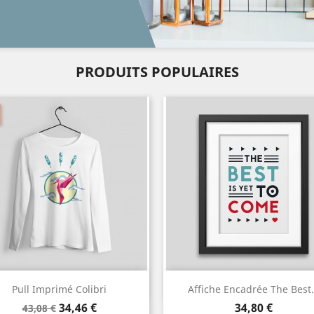
PRODUITS POPULAIRES
Aperçu rapide
Aperçu rapide


Pull Imprimé Colibri
Affiche Encadrée The Best.
Prix
Prix
Prix
34,46 €
34,80 €
43,08 €