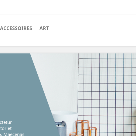
ACCESSOIRES
ART
ctetur
rtor et
o. Maecenas